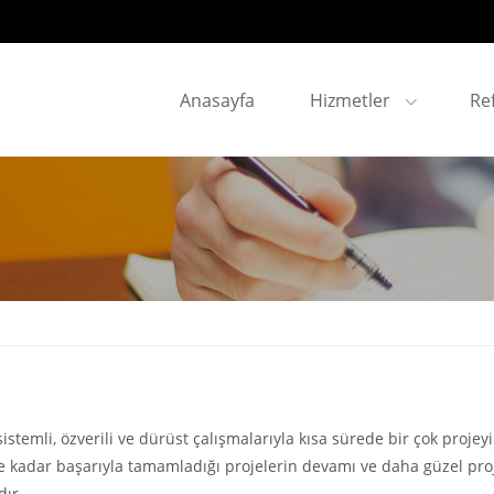
Anasayfa
Hizmetler
Re
istemli, özverili ve dürüst çalışmalarıyla kısa sürede bir çok proje
adar başarıyla tamamladığı projelerin devamı ve daha güzel proj
dır.