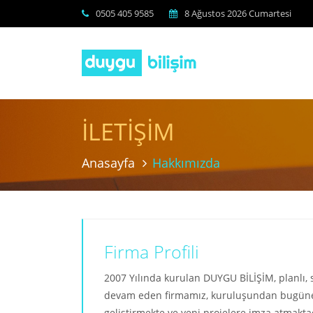
0505 405 9585
8 Ağustos 2026 Cumartesi
İLETİŞİM
Anasayfa
Hakkımızda
Firma Profili
2007 Yılında kurulan DUYGU BİLİŞİM, planlı, s
devam eden firmamız, kuruluşundan bugüne k
geliştirmekte ve yeni projelere imza atmakta