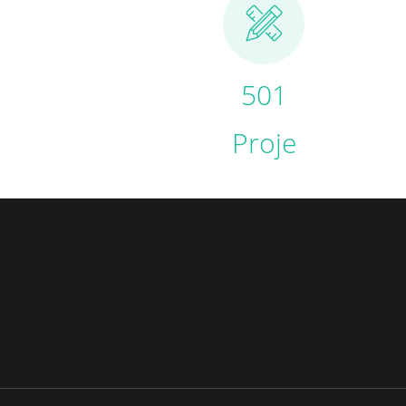
504
Proje