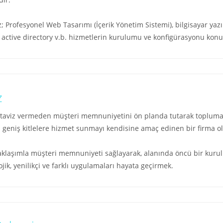
; Profesyonel Web Tasarımı (İçerik Yönetim Sistemi), bilgisayar yaz
active directory v.b. hizmetlerin kurulumu ve konfigürasyonu ko
z
taviz vermeden müşteri memnuniyetini ön planda tutarak topluma o
aha geniş kitlelere hizmet sunmayı kendisine amaç edinen bir firma o
 yaklaşımla müşteri memnuniyeti sağlayarak, alanında öncü bir kur
ik, yenilikçi ve farklı uygulamaları hayata geçirmek.